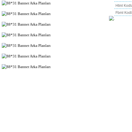
Html Kodl
Fbml Kodl