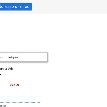
ÜCRETSIZ KAYIT OL
ri
İletişim
Üye Ol
ımlar