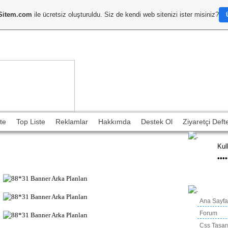
Sitem.com
ile ücretsiz oluşturuldu. Siz de kendi web sitenizi ister misiniz?
te
Top Liste
Reklamlar
Hakkımda
Destek Ol
Ziyaretçi Defte
Duyuru
Ana Sayfa
Forum
Css Tasar