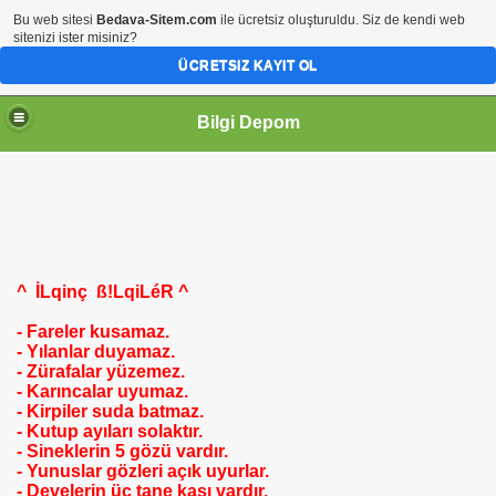
Bu web sitesi
Bedava-Sitem.com
ile ücretsiz oluşturuldu. Siz de kendi web
sitenizi ister misiniz?
ÜCRETSIZ KAYIT OL
Bilgi Depom
^ İLqinç ß!LqiLéR ^
- Fareler kusamaz.
- Yılanlar duyamaz.
- Zürafalar yüzemez.
- Karıncalar uyumaz.
- Kirpiler suda batmaz.
- Kutup ayıları solaktır.
- Sineklerin 5 gözü vardır.
- Yunuslar gözleri açık uyurlar.
- Develerin üç tane kaşı vardır.