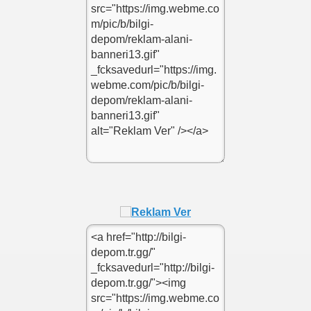
yor
milyona ulasti
turkce dublaj izle