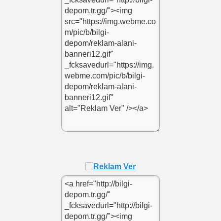
oldu
nda 1 numara degil
ad
ayin