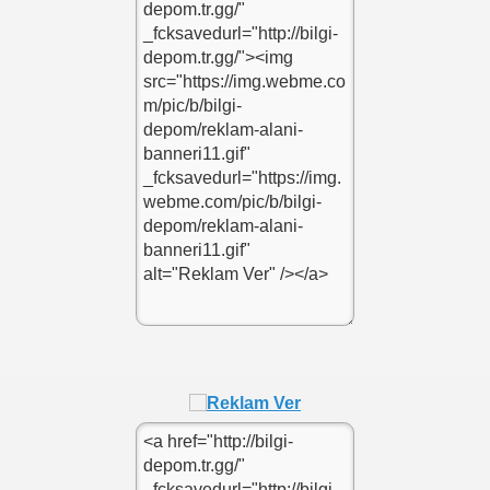
cinde begendirme kodu
cinde begendirme kodu onizlemesi
ipt kodu