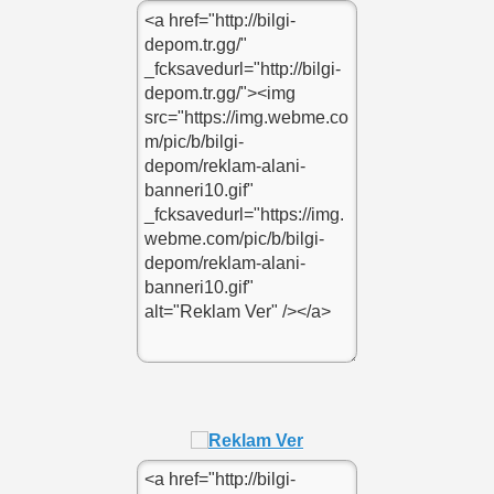
e
enir kodu