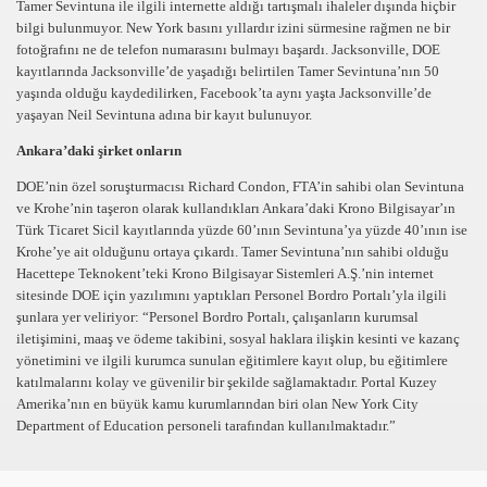
Tamer Sevintuna ile ilgili internette aldığı tartışmalı ihaleler dışında hiçbir
bilgi bulunmuyor. New York basını yıllardır izini sürmesine rağmen ne bir
fotoğrafını ne de telefon numarasını bulmayı başardı. Jacksonville, DOE
kayıtlarında Jacksonville’de yaşadığı belirtilen Tamer Sevintuna’nın 50
yaşında olduğu kaydedilirken, Facebook’ta aynı yaşta Jacksonville’de
yaşayan Neil Sevintuna adına bir kayıt bulunuyor.
Ankara’daki şirket onların
DOE’nin özel soruşturmacısı Richard Condon, FTA’in sahibi olan Sevintuna
ve Krohe’nin taşeron olarak kullandıkları Ankara’daki Krono Bilgisayar’ın
Türk Ticaret Sicil kayıtlarında yüzde 60’ının Sevintuna’ya yüzde 40’ının ise
Krohe’ye ait olduğunu ortaya çıkardı. Tamer Sevintuna’nın sahibi olduğu
Hacettepe Teknokent’teki Krono Bilgisayar Sistemleri A.Ş.’nin internet
sitesinde DOE için yazılımını yaptıkları Personel Bordro Portalı’yla ilgili
şunlara yer veliriyor: “Personel Bordro Portalı, çalışanların kurumsal
iletişimini, maaş ve ödeme takibini, sosyal haklara ilişkin kesinti ve kazanç
yönetimini ve ilgili kurumca sunulan eğitimlere kayıt olup, bu eğitimlere
katılmalarını kolay ve güvenilir bir şekilde sağlamaktadır. Portal Kuzey
Amerika’nın en büyük kamu kurumlarından biri olan New York City
Department of Education personeli tarafından kullanılmaktadır.”