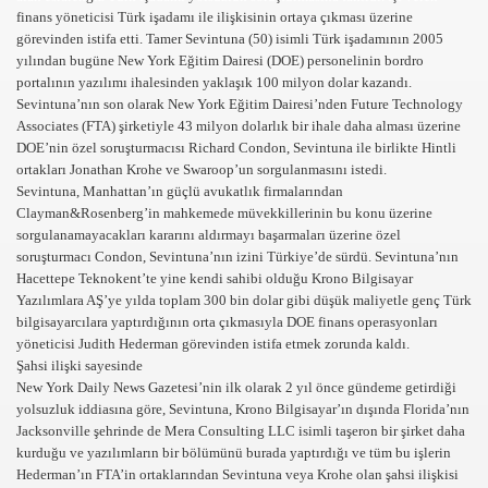
finans yöneticisi Türk işadamı ile ilişkisinin ortaya çıkması üzerine
görevinden istifa etti. Tamer Sevintuna (50) isimli Türk işadamının 2005
yılından bugüne New York Eğitim Dairesi (DOE) personelinin bordro
portalının yazılımı ihalesinden yaklaşık 100 milyon dolar kazandı.
Sevintuna’nın son olarak New York Eğitim Dairesi’nden Future Technology
Associates (FTA) şirketiyle 43 milyon dolarlık bir ihale daha alması üzerine
DOE’nin özel soruşturmacısı Richard Condon, Sevintuna ile birlikte Hintli
ortakları Jonathan Krohe ve Swaroop’un sorgulanmasını istedi.
Sevintuna, Manhattan’ın güçlü avukatlık firmalarından
Clayman&Rosenberg’in mahkemede müvekkillerinin bu konu üzerine
sorgulanamayacakları kararını aldırmayı başarmaları üzerine özel
soruşturmacı Condon, Sevintuna’nın izini Türkiye’de sürdü. Sevintuna’nın
Hacettepe Teknokent’te yine kendi sahibi olduğu Krono Bilgisayar
Yazılımlara AŞ’ye yılda toplam 300 bin dolar gibi düşük maliyetle genç Türk
bilgisayarcılara yaptırdığının orta çıkmasıyla DOE finans operasyonları
yöneticisi Judith Hederman görevinden istifa etmek zorunda kaldı.
Şahsi ilişki sayesinde
New York Daily News Gazetesi’nin ilk olarak 2 yıl önce gündeme getirdiği
yolsuzluk iddiasına göre, Sevintuna, Krono Bilgisayar’ın dışında Florida’nın
Jacksonville şehrinde de Mera Consulting LLC isimli taşeron bir şirket daha
kurduğu ve yazılımların bir bölümünü burada yaptırdığı ve tüm bu işlerin
Hederman’ın FTA’in ortaklarından Sevintuna veya Krohe olan şahsi ilişkisi