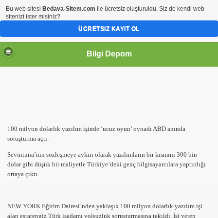
Bu web sitesi
Bedava-Sitem.com
ile ücretsiz oluşturuldu. Siz de kendi web
sitenizi ister misiniz?
ÜCRETSIZ KAYIT OL
Bilgi Depom
100 milyon dolarlık yazılım işinde ‘ucuz oyun’ oynadı ABD anında
soruşturma açtı.
Sevintuna’nın sözleşmeye aykırı olarak yazılımların bir kısmını 300 bin
dolar gibi düşük bir maliyetle Türkiye’deki genç bilgisayarcılara yaptırdığı
ortaya çıktı.
NEW YORK Eğitim Dairesi’nden yaklaşık 100 milyon dolarlık yazılım işi
alan esrarengiz Türk işadamı yolsuzluk soruşturmasına takıldı. İşi veren