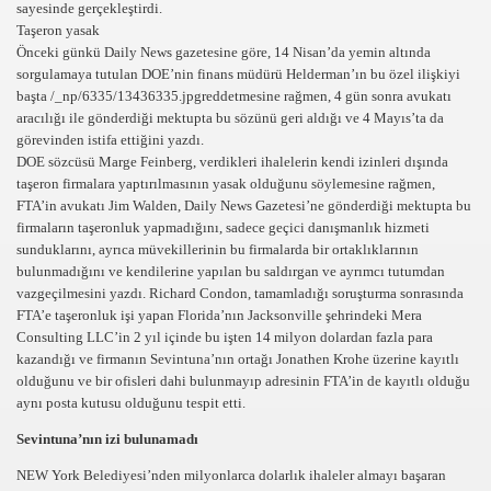
sayesinde gerçekleştirdi.
Taşeron yasak
Önceki günkü Daily News gazetesine göre, 14 Nisan’da yemin altında
sorgulamaya tutulan DOE’nin finans müdürü Helderman’ın bu özel ilişkiyi
başta /_np/6335/13436335.jpgreddetmesine rağmen, 4 gün sonra avukatı
aracılığı ile gönderdiği mektupta bu sözünü geri aldığı ve 4 Mayıs’ta da
görevinden istifa ettiğini yazdı.
DOE sözcüsü Marge Feinberg, verdikleri ihalelerin kendi izinleri dışında
taşeron firmalara yaptırılmasının yasak olduğunu söylemesine rağmen,
FTA’in avukatı Jim Walden, Daily News Gazetesi’ne gönderdiği mektupta bu
firmaların taşeronluk yapmadığını, sadece geçici danışmanlık hizmeti
sunduklarını, ayrıca müvekillerinin bu firmalarda bir ortaklıklarının
bulunmadığını ve kendilerine yapılan bu saldırgan ve ayrımcı tutumdan
vazgeçilmesini yazdı. Richard Condon, tamamladığı soruşturma sonrasında
FTA’e taşeronluk işi yapan Florida’nın Jacksonville şehrindeki Mera
Consulting LLC’in 2 yıl içinde bu işten 14 milyon dolardan fazla para
kazandığı ve firmanın Sevintuna’nın ortağı Jonathen Krohe üzerine kayıtlı
olduğunu ve bir ofisleri dahi bulunmayıp adresinin FTA’in de kayıtlı olduğu
aynı posta kutusu olduğunu tespit etti.
Sevintuna’nın izi bulunamadı
NEW York Belediyesi’nden milyonlarca dolarlık ihaleler almayı başaran