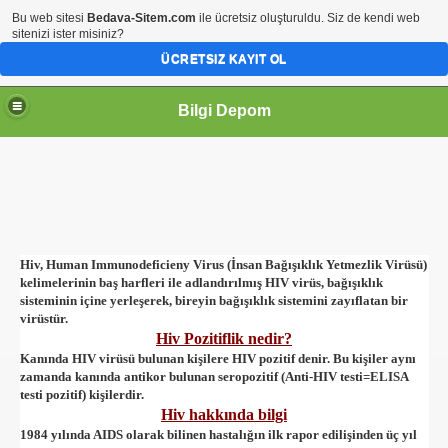
Bu web sitesi
Bedava-Sitem.com
ile ücretsiz oluşturuldu. Siz de kendi web
sitenizi ister misiniz?
ÜCRETSIZ KAYIT OL
Bilgi Depom
Hiv
,
H
uman
I
mmunodeficieny
V
irus (
İnsan Bağışıklık Yetmezlik Virüsü
)
kelimelerinin baş harfleri ile adlandırılmış HIV virüs, bağışıklık
sisteminin içine yerleşerek, bireyin bağışıklık sistemini zayıflatan bir
virüstür.
Hiv Pozitiflik nedir?
Kanında HIV virüsü bulunan kişilere HIV pozitif denir. Bu kişiler aynı
zamanda kanında antikor bulunan seropozitif
(Anti-HIV testi=ELISA
testi pozitif)
kişilerdir.
Hiv hakkında bilgi
1984 yılında AIDS olarak bilinen hastalığın ilk rapor edilişinden üç yıl