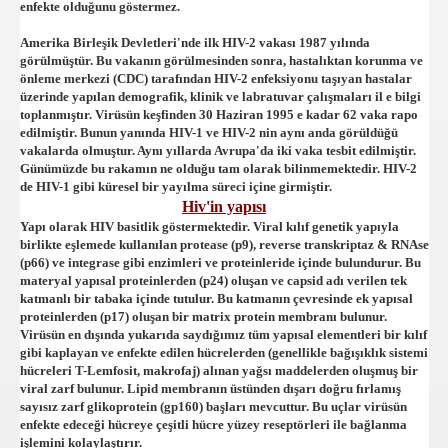
enfekte olduğunu göstermez.
Amerika Birleşik Devletleri'nde ilk HIV-2 vakası 1987 yılında
görülmüştür. Bu vakanın görülmesinden sonra, hastalıktan korunma ve
önleme merkezi (CDC) tarafından HIV-2 enfeksiyonu taşıyan hastalar
üzerinde yapılan demografik, klinik ve labratuvar çalışmaları il e bilgi
toplanmıştır. Virüsün keşfinden 30 Haziran 1995 e kadar 62 vaka rapo
edilmiştir. Bunun yanında HIV-1 ve HIV-2 nin aynı anda görüldüğü
vakalarda olmuştur. Aynı yıllarda Avrupa'da iki vaka tesbit edilmiştir.
Günümüzde bu rakamın ne olduğu tam olarak bilinmemektedir. HIV-2
de HIV-1 gibi küresel bir yayılma süreci içine girmiştir.
Hiv'in yapısı
Yapı olarak HIV basitlik göstermektedir. Viral kılıf genetik yapıyla
birlikte eşlemede kullanılan protease (p9), reverse transkriptaz & RNAse
(p66) ve integrase gibi enzimleri ve proteinleride içinde bulundurur. Bu
materyal yapısal proteinlerden (p24) oluşan ve capsid adı verilen tek
katmanlı bir tabaka içinde tutulur. Bu katmanın çevresinde ek yapısal
proteinlerden (p17) oluşan bir matrix protein membranı bulunur.
Virüsün en dışında yukarıda saydığımız tüm yapısal elementleri bir kılıf
gibi kaplayan ve enfekte edilen hücrelerden (genellikle bağışıklık sistemi
hücreleri T-Lemfosit, makrofaj) alınan yağsı maddelerden oluşmuş bir
viral zarf bulunur. Lipid membranın üstünden dışarı doğru fırlamış
sayısız zarf glikoprotein (gp160) başları mevcuttur. Bu uçlar virüsün
enfekte edeceği hücreye çeşitli hücre yüzey reseptörleri ile bağlanma
işlemini kolaylaştırır.