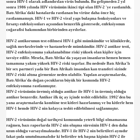
sonra HIV-1 olarak adlandırılan virüs bulundu. Bu gelişmeden 2 yıl
sonra 1986 yılında HIV virüsünün ikinci tipi olan HIV-2 'ye rastlanıldı.
Batı Afrika'daki hastalarda rastlanan bu virüse daha önce hiç
rastlanmamıştı. HIV-1 ve HIV-2 viral yapı bulaşma fonksiyonları ve
fırsatçı enfeksiyonları açısından benzerlik göstersede, enfeksiyonun
coğarafisi bakımından birbirinden ayrılırlar.
HIV-2 antikorunun test edilmesi HIV-1 gibi mümkündür ve kliniklerde,
sağlık merkezlerinde ve hastanelerde mümkündür. HIV-2 antikor testi,
HIV-2 enfeksiyonuna yakalanabilme riski yüksek olan kişiler için
tavsiye edilir. Mesela, Batı Afrika'da yaşayan insanların hemen hemen
tamamına yakını yüksek HIV-2 riski taşırlar. Bu nedenle Batı Afrika'lı
bir sex partneri yada bir Batı Afrikalı insandan kan transferi sizinde
HIV-2 riski altına girmenize neden olabilir. Yapılan araştırmalarda,
Batı Afrika'da doğan çocukların büyük bir kısmında HIV-2
enfeksiyonuna rastlanmıştır.
HIV-2 virüsünün üretmiş olduğu antikor ile HIV-1 in üretmiş olduğu
antikor benzerdir. Antikor ilk üç ay içinde tesbit edilebilir. 1992'den bu
yana araştırmalarda kombine test kitleri hazırlanmış ve bu kitlerle hem
HIV-1 hemde HIV-2 nin kolayca tesbit edilebilmesi sağlanmıştır.
HIV-2 virüsünün doğal tarihçesi konusunda yeterli bilgi olmamasına
rağmen, bazı raporlarda HIV-2 nin oluşma süresinin HIV-1 den daha
uzun olduğu varsayılmaktadır. HIV-1 ile HIV-2 nin belirtileri aynıdır
fakat şuda unutulmamalıdır ki belirtiler tek başına kişinin HIV-2 ile