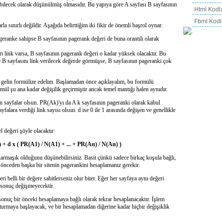
ılabilecek olarak düşünülmüş olmasıdır. Bu yapıya göre A sayfası B sayfasının
Html Kodl
Fbml Kodl
 sınırlı değildir. Aşağıda belirttiğim iki fikir de önemli başrol oynar.
eranke sahipse B sayfasının pagerank değeri de buna orantılı olarak
rı link varsa, B sayfasının pagerank değeri o kadar yüksek olacaktır. Bu
 B sayfasını link verilecek değerde görmüşse, B sayfasının pageranki çok
i gelin formülize edelim. Başlamadan önce açıklayalım, bu formülü
ül şu ana kadar değişilik geçirmiştir ancak temel mantığı halen aynıdır.
ren sayfalar olsun. PR(Ak)'yı da A k sayfasının pageranki olarak kabul
falara verdiği link sayısı olsun. d ise 0 ile 1 arasında değişen ve genellikle
değeri şöyle olacaktır:
 + d x ( PR(A1) / N(A1) + ... + PR(An) / N(An) )
rmaşık olduğunu düşünebilirsiniz. Basit çünkü sadece birkaç koşula bağlı,
nceden başka bir sitenin pagerankini hesaplamanız gerekir.
ri belli bir değere sabitlerseniz olur biter. Eğer her sayfaya aynı değeri
n sonuç değişmeyecektir.
onuç bir önceki hesaplamaya bağlı olarak tekrar hesaplanacaktır. İşlem
oturmaya başlayacak, ve bir hesaplamadan diğerine kadar hiçbir değişiklik