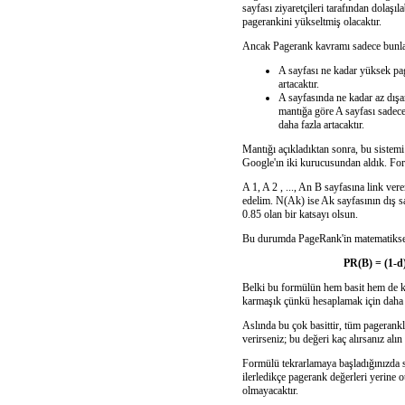
sayfası ziyaretçileri tarafından dolaş
pagerankini yükseltmiş olacaktır.
Ancak Pagerank kavramı sadece bunlarla
A sayfası ne kadar yüksek pag
artacaktır.
A sayfasında ne kadar az dışa
mantığa göre A sayfası sadece
daha fazla artacaktır.
Mantığı açıkladıktan sonra, bu sistem
Google'ın iki kurucusundan aldık. Form
A 1, A 2 , ..., An B sayfasına link ve
edelim. N(Ak) ise Ak sayfasının dış say
0.85 olan bir katsayı olsun.
Bu durumda PageRank'in matematiksel 
PR(B) = (1-d)
Belki bu formülün hem basit hem de ka
karmaşık çünkü hesaplamak için daha ö
Aslında bu çok basittir, tüm pagerankle
verirseniz; bu değeri kaç alırsanız alı
Formülü tekrarlamaya başladığınızda s
ilerledikçe pagerank değerleri yerine 
olmayacaktır.