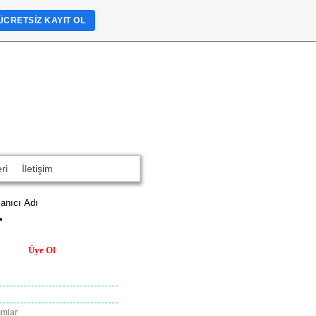
ÜCRETSIZ KAYIT OL
ri
İletişim
Üye Ol
ımlar