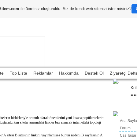
Sitem.com
ile ücretsiz oluşturuldu. Siz de kendi web sitenizi ister misiniz?
te
Top Liste
Reklamlar
Hakkımda
Destek Ol
Ziyaretçi Defte
Duyuru
lerin birbirleriyle orantılı olarak önemlerini yani kısaca popüleritelerini
Ana Sayfa
şturulurken siteler arasındaki linkler baz alınarak internetteki topoloji
Forum
bir A sitesi B sitesinin linkini yayınlamışsa bunun nedeni B sayfasının A
Css Tasar