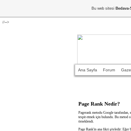
Bu web sitesi
Bedava-
//-->
Ana Sayfa
Forum
Gaze
Page Rank Nedir?
Pagerank metodu Google tarafından, site
tespit etmek için bulundu. Bu metod olu
örneklendi.
Page Rank'in ana fikri şöyledir: Eğer 